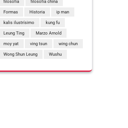
filosofía
filosofía china
Formas
Historia
ip man
kalis ilustrísimo
kung fu
Leung Ting
Marzo Arnold
moy yat
ving tsun
wing chun
Wong Shun Leung
Wushu