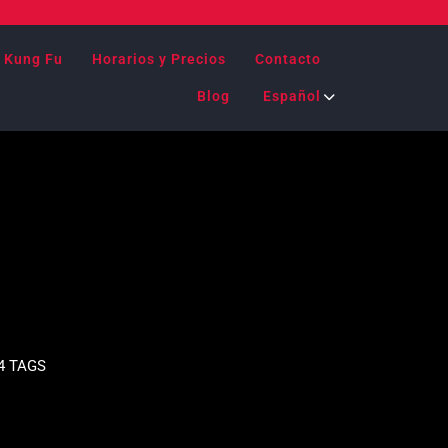
 Kung Fu
Horarios y Precios
Contacto
Blog
Español
4 TAGS