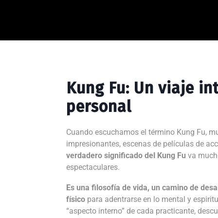
Kung Fu: Un viaje in
personal
Cuando escuchamos el término Kung Fu, mu
impresionantes, escenas de películas de ac
verdadero significado del Kung Fu
va mucho
espectaculares.
Es una filosofía de vida, un camino de desa
físico
para adentrarse en lo mental y espirit
“aspecto interno” de cada practicante, desc