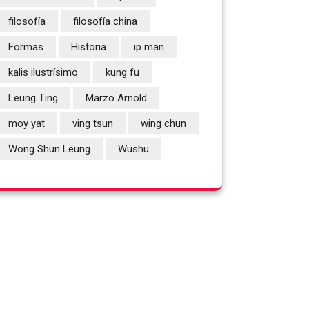
filosofía
filosofía china
Formas
Historia
ip man
kalis ilustrísimo
kung fu
Leung Ting
Marzo Arnold
moy yat
ving tsun
wing chun
Wong Shun Leung
Wushu