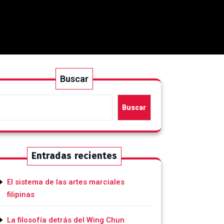
Buscar
Buscar
Entradas recientes
El sistema de las artes marciales
filipinas
La filosofía detrás del Wing Chun